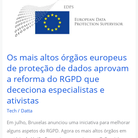
órgãos
europeus
de
proteção
de
dados
aprovam
Os mais altos órgãos europeus
a
de proteção de dados aprovam
reforma
a reforma do RGPD que
do
dececiona especialistas e
RGPD
que
ativistas
dececiona
Tech
/
Datta
especialistas
e
Em julho, Bruxelas anunciou uma iniciativa para melhorar
ativistas
alguns aspetos do RGPD. Agora os mais altos órgãos em